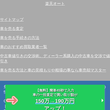
楽天オート
サイトマップ
車を売る査定
車を売る手続きの方法
車のおすすめ買取業者一覧
中古車値引きの交渉術。ディーラー系購入の中古車を交渉で値
引き
車を売る方法と車の見積もりや相場の事なら車売却マスター
危険なトラブルは回避・失敗しない信頼できる会社選びの
【無料】簡単45秒で入力
情報サポートサイト
車の一括査定で買い取り額が
150万→190万円
Copyright (C) 2026 車を売る際の注意点。車売却初心者が
トラブルにあわない手続きと流れ。車売却マスター
All
アップ！