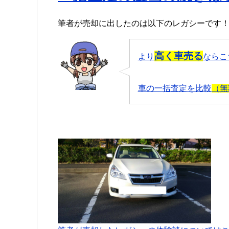
筆者が売却に出したのは以下のレガシーです
高く車売る
より
ならこ
車の一括査定を比較
（無