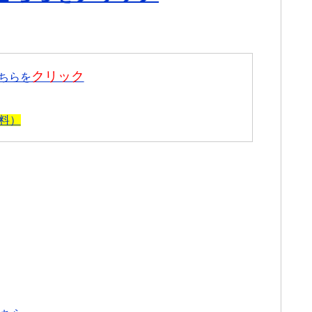
！
クリック
ちらを
料）