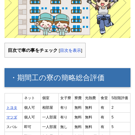
目次で車の事をチェック
[
目次を表示
]
・期間工の寮の簡略総合評価
ネット
個室
女子寮
寮費
光熱費
食堂
5段階評価
トヨタ
個人可
相部屋
有り
無料
無料
有
2
マツダ
個人可
一人部屋
有り
無料
無料
有
5
スバル
即可
一人部屋
無し
無料
無料
有
5