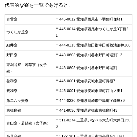
代表的な寮を一覧であげると、
青雲寮
〒445-0012 愛知県西尾市下羽角町住崎1
〒445-0014 愛知県西尾市つくしが丘3丁目2‐
つくしが丘寮
1
細井寮
〒444-0113 愛知県額田郡幸田町菱池細井100
野田寮
〒448-0803 愛知県刈谷市野田町場割1‐3
東刈谷寮・若草寮（女子
〒448-0803 愛知県刈谷市野田町場割
寮）
啓和寮
〒446-0001 愛知県安城市里町長根7
親和寮
〒446-0001 愛知県安城市里町西山ノ田1
第二六ッ美寮
〒444-0226 愛知県岡崎市中島町字藤屋39
東橋良寮
〒441-8036 愛知県豊橋市東橋良町43
〒511-0274 三重県いなべ市大安町大井田150
青山寮・若鮎寮（女子寮）
0
高見台寮
〒512-1301 三重県四日市市高見台2丁目1