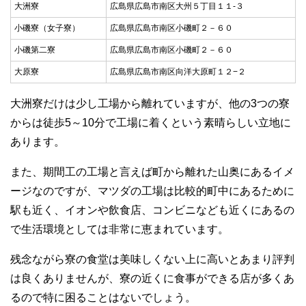
大洲寮
広島県広島市南区大州５丁目１１‐３
小磯寮（女子寮）
広島県広島市南区小磯町２－６０
小磯第二寮
広島県広島市南区小磯町２－６０
大原寮
広島県広島市南区向洋大原町１２−２
大洲寮だけは少し工場から離れていますが、他の3つの寮
からは徒歩5～10分で工場に着くという素晴らしい立地に
あります。
また、期間工の工場と言えば町から離れた山奥にあるイメ
ージなのですが、マツダの工場は比較的町中にあるために
駅も近く、イオンや飲食店、コンビニなども近くにあるの
で生活環境としては非常に恵まれています。
残念ながら寮の食堂は美味しくない上に高いとあまり評判
は良くありませんが、寮の近くに食事ができる店が多くあ
るので特に困ることはないでしょう。