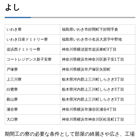
よし
いわき寮
福島県いわき市好間町下好間手倉
いわき日産ドミトリー寮
福島県いわき市小名浜大原字中野地
追浜西ドミトリー寮
神奈川県横須賀市追浜東町3丁目
コートレジデンス新子安寮
神奈川県横浜市神奈川区新子安1丁目
戸塚寮
神奈川県横浜市戸塚区矢部町
上三川寮
栃木県河内郡上三川町しらさぎ3丁目
白鷺寮
栃木県河内郡上三川町しらさぎ3丁目
殿山寮
栃木県河内郡上三川町しらさぎ3丁目
瀬谷寮
神奈川県横浜市瀬谷区瀬谷4丁目
大口寮
神奈川県横浜市神奈川区松見町1丁目
期間工の寮の必要な条件として部屋の綺麗さや広さ、工場