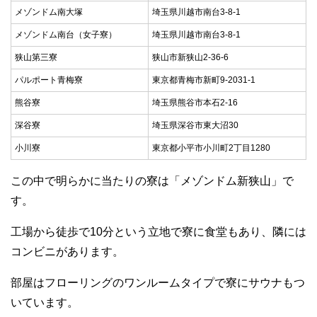
メゾンドム南大塚
埼玉県川越市南台3-8-1
メゾンドム南台（女子寮）
埼玉県川越市南台3-8-1
狭山第三寮
狭山市新狭山2-36-6
パルポート青梅寮
東京都青梅市新町9-2031-1
熊谷寮
埼玉県熊谷市本石2-16
深谷寮
埼玉県深谷市東大沼30
小川寮
東京都小平市小川町2丁目1280
この中で明らかに当たりの寮は「メゾンドム新狭山」で
す。
工場から徒歩で10分という立地で寮に食堂もあり、隣には
コンビニがあります。
部屋はフローリングのワンルームタイプで寮にサウナもつ
いています。