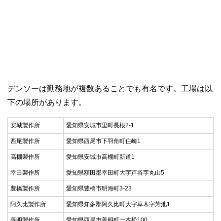
デンソーは勤務地が複数あることでも有名です。工場は以
下の場所があります。
安城製作所
愛知県安城市里町長根2-1
西尾製作所
愛知県西尾市下羽角町住崎1
高棚製作所
愛知県安城市高棚町新道1
幸田製作所
愛知県額田郡幸田町大字芦谷字丸山5
豊橋製作所
愛知県豊橋市明海町3-23
阿久比製作所
愛知県知多郡阿久比町大字草木字芳池1
善明製作所
愛知県西尾市善明町一本松100