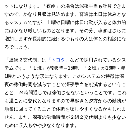
ットになります。「夜組」の場合は深夜手当も計算できま
すので、かなり月収は見込めます。普通は土日は休みとな
るシステムですが、土曜や日曜に休日出勤が入ると体力的
にはかなり厳しいものとなります。その分、稼ぎはさらに
増加しますが長期的に続けるつもりの人は体との相談にな
るでしょう。
「連続２交代制」は
「トヨタ」
などで採用されているシス
テムです。「１班」が朝6時～15時、「２班」が16時～翌
1時というような形になります。このシステムの特徴は深
夜の稼働時間を減らすことで深夜手当を削減するというこ
とと、24時間通しでは稼働させないということです。これ
も週ごとに交代となりますので早起きと夕方からの勤務が
順番に回ってくることで体調を壊しやすくなるかもしれま
せん。また、深夜の労働時間が２組２交代制よりも少ない
ために収入もやや少なくなります。