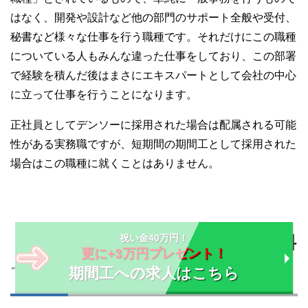
はなく、開発や設計など他の部門のサポート全般や受付、
秘書など様々な仕事を行う職種です。それだけにこの職種
についている人もみんな違った仕事をしており、この部署
で経験を積んだ後はまさにエキスパートとして会社の中心
に立って仕事を行うことになります。
正社員としてデンソーに採用された場合は配属される可能
性がある実務職ですが、短期間の期間工として採用された
場合はこの職種に就くことはありません。
祝い金40万円！
・寮は何処にある？住みやすい？無料
更に+3万円プレゼント！
で住める？
期間工への求人はこちら