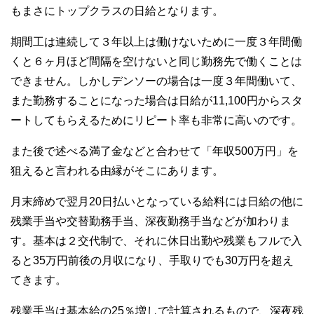
もまさにトップクラスの日給となります。
期間工は連続して３年以上は働けないために一度３年間働
くと６ヶ月ほど間隔を空けないと同じ勤務先で働くことは
できません。しかしデンソーの場合は一度３年間働いて、
また勤務することになった場合は日給が11,100円からスタ
ートしてもらえるためにリピート率も非常に高いのです。
また後で述べる満了金などと合わせて「年収500万円」を
狙えると言われる由縁がそこにあります。
月末締めで翌月20日払いとなっている給料には日給の他に
残業手当や交替勤務手当、深夜勤務手当などが加わりま
す。基本は２交代制で、それに休日出勤や残業もフルで入
ると35万円前後の月収になり、手取りでも30万円を超え
てきます。
残業手当は基本給の25％増しで計算されるもので、深夜残