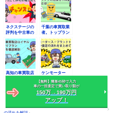
ネクステージの
千葉の車買取業
評判を中古車の
者。トップラン
見積もり査定を
クの見積もり料
して確かめてみ
金と口コミとは
た
高知の車買取店
ケンモーター
ロイヤルの見積
ス・フラットト
【無料】簡単45秒で入力
もりプランや口
ップの評判や査
車の一括査定で買い取り額が
コミを徹底解剖
定の流れをまと
150万→190万円
めてみた
アップ！
「
群馬県太田市の車買取業者くるまにょんの評判や査定
の流れを解説
」