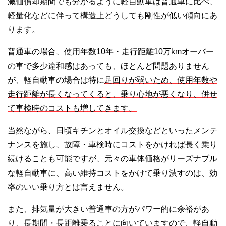
減価償却期間でも分かるように軽自動車は普通車に比べ、
軽量化などに伴って構造上どうしても剛性が低い傾向にあ
ります。
普通車の場合、使用年数10年・走行距離10万kmオーバー
の車で多少違和感はあっても、ほとんど問題ありません
が、軽自動車の場合は特に
足回りが弱いため、使用年数や
走行距離が長くなってくると、乗り心地が悪くなり、併せ
て車検時のコストも増してきます。
当然ながら、日頃キチンとオイル交換などといったメンテ
ナンスを施し、故障・車検時にコストをかければ長く乗り
続けることも可能ですが、元々の車体価格がリーズナブル
な軽自動車に、高い維持コストをかけて乗り潰すのは、効
率のいい乗り方とは言えません。
また、排気量が大きい普通車の方がパワー的に余裕があ
り、長期間・長距離乗ることに向いていますので、
軽自動