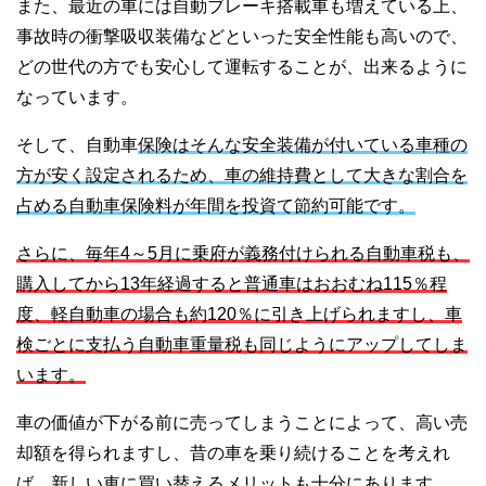
また、最近の車には自動ブレーキ搭載車も増えている上、
事故時の衝撃吸収装備などといった安全性能も高いので、
どの世代の方でも安心して運転することが、出来るように
なっています。
そして、自動車
保険はそんな安全装備が付いている車種の
方が安く設定されるため、車の維持費として大きな割合を
占める自動車保険料が年間を投資て節約可能です。
さらに、毎年4～5月に乗府が義務付けられる自動車税も、
購入してから13年経過すると普通車はおおむね115％程
度、軽自動車の場合も約120％に引き上げられますし、車
検ごとに支払う自動車重量税も同じようにアップしてしま
います。
車の価値が下がる前に売ってしまうことによって、高い売
却額を得られますし、昔の車を乗り続けることを考えれ
ば、新しい車に買い替えるメリットも十分にあります。