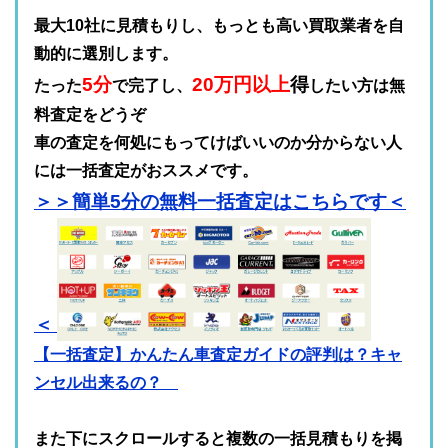
最大10社に見積もりし、もっとも高い買取業者を自
動的に選別します。
5分
20万円以上
得
たった
で完了し、
したい方は無
料査定をどうぞ
車の査定を何処にもってけばいいのか分からない人
には一括査定がおススメです。
＞＞簡単5分の無料一括査定はこちらです＜
＜
【一括査定】かんたん車査定ガイドの評判は？キャ
ンセル出来るの？
また下にスクロールすると複数の一括見積もりを掲