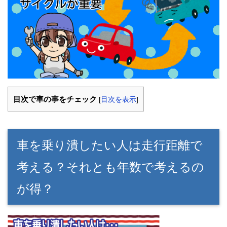
目次で車の事をチェック
[
目次を表示
]
車を乗り潰したい人は走行距離で
考える？それとも年数で考えるの
が得？