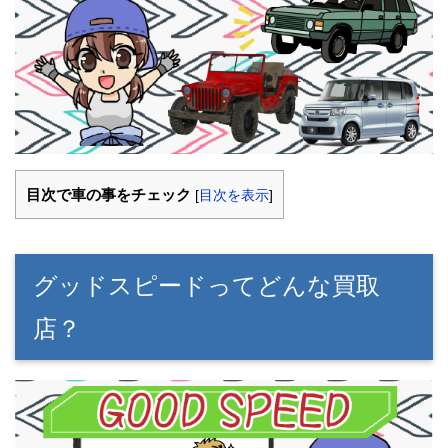
目次で車の事をチェック
[
目次を表示
]
グッドスピードってどんな買取
店？