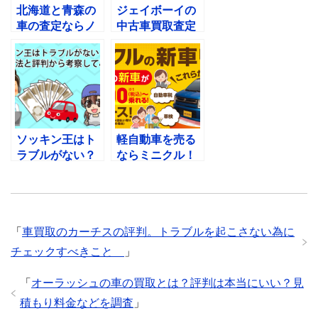
北海道と青森の
ジェイボーイの
車の査定ならノ
中古車買取査定
ースグラフィッ
と見積もり方
クオート！口コ
法。高額買取を
ミがいい理由を
目指す！
解説
ソッキン王はト
軽自動車を売る
ラブルがない？
ならミニクル！
査定方法と評判
ガリバーの新サ
から考察してみ
ービスを説明
た
「
車買取のカーチスの評判。トラブルを起こさない為に
チェックすべきこと
」
「
オーラッシュの車の買取とは？評判は本当にいい？見
積もり料金などを調査
」