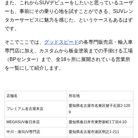
また、これからSUVデビューをしたいと思っているユーザ
ーも、事前にその乗り心地を試すことができる、SUVレン
タカーサービスに魅力を感じた、というケースもあるはず
です。
そこでここでは、
グッドスピード
の各専門販売店・輸入車
専門店に加え、カスタムから板金塗装までの手掛ける工場
（BPセンター）まで、全18ヶ所に展開されている営業所
を一覧にして紹介します。
店舗名
所在地
愛知県名古屋市名東区猪子石原2-120
プレミアム名古屋本店
9
MEGASUV春日井店
愛知県春日井市東野新町1丁目4-10
中川・港SUV専門店
愛知県名古屋市港区明正1-211