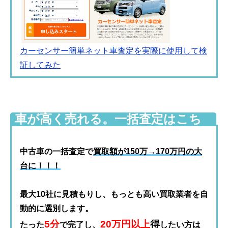
カーセンサー簡単ネット車査定を実際に使用して検
証してみた
車が高く売れる。一括査定はこち
ら(無料)
中古車の一括査定で
買取額が150万→170万円の大
台に！！！
最大10社に見積もりし、もっとも高い買取業者を自
動的に選別します。
5分
20万円以上
得
たった
で完了し、
したい方は