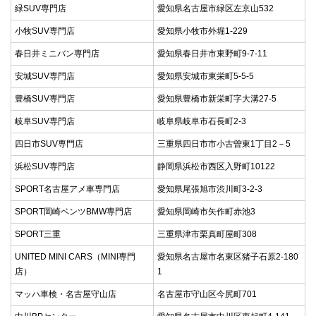
緑SUV専門店
愛知県名古屋市緑区左京山532
小牧SUV専門店
愛知県小牧市外堀1-229
春日井ミニバン専門店
愛知県春日井市東野町9-7-11
安城SUV専門店
愛知県安城市東栄町5-5-5
豊橋SUV専門店
愛知県豊橋市新栄町字大溝27-5
岐阜SUV専門店
岐阜県岐阜市石長町2-3
四日市SUV専門店
三重県四日市市小古曽東1丁目2－5
浜松SUV専門店
静岡県浜松市西区入野町10122
SPORT名古屋アメ車専門店
愛知県尾張旭市渋川町3-2-3
SPORT岡崎ベンツBMW専門店
愛知県岡崎市矢作町赤池3
SPORT三重
三重県津市栗真町屋町308
UNITED MINI CARS（MINI専門
愛知県名古屋市名東区猪子石原2-180
店）
1
マッハ車検・名古屋守山店
名古屋市守山区今尻町701