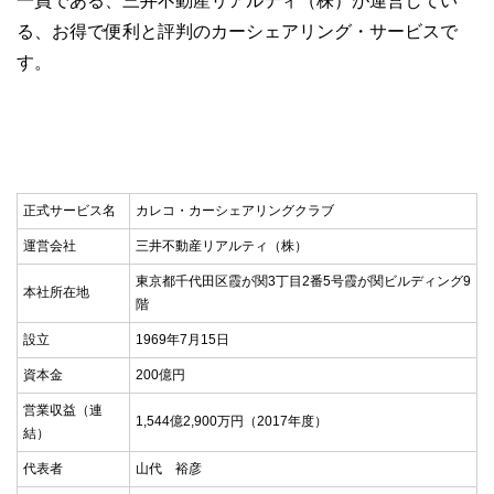
一員である、三井不動産リアルティ（株）が運営してい
る、お得で便利と評判のカーシェアリング・サービスで
す。
正式サービス名
カレコ・カーシェアリングクラブ
運営会社
三井不動産リアルティ（株）
東京都千代田区霞が関3丁目2番5号霞が関ビルディング9
本社所在地
階
設立
1969年7月15日
資本金
200億円
営業収益（連
1,544億2,900万円（2017年度）
結）
代表者
山代 裕彦