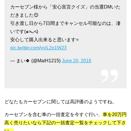
カーセブン様から「安心宣言クイズ」の当選DMいた
だきました😊
引き渡し日から7日間までキャンセル可能なのは、凄
いです(๑˃̵ᴗ˂̵)
安心して購入出来ると思います⭐️
pic.twitter.com/yvjL2o1W23
— まい🍀 (@MaiH1215)
June 20, 2018
どなたもカーセブンに関しては高評価のようですね。
カーセブンを含む車の一括査定を今すぐ行い、
車を20万円
高く売りたいなら下記の一括査定一覧をチェックして下さ
い。