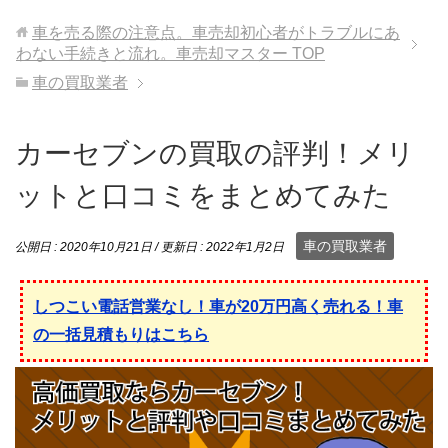
車を売る際の注意点。車売却初心者がトラブルにあ
わない手続きと流れ。車売却マスター
TOP
車の買取業者
カーセブンの買取の評判！メリ
ットと口コミをまとめてみた
車の買取業者
公開日 :
2020年10月21日
/ 更新日 :
2022年1月2日
しつこい電話営業なし！車が20万円高く売れる！車
の一括見積もりはこちら