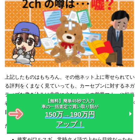
上記したものはもちろん、その他ネット上に寄せられてい
る評判をくまなく見ていっても、カーセブンに対するネガ
ティブな書き込みは非常に少なく、その営業マナーや担当
【無料】簡単45秒で入力
者の身なり、そして肝心の買取額についても高評価の声が
車の一括査定で買い取り額が
目立ちました。
150万→190万円
アップ！
ただ、匿名での書き込みができる2chを見てみると、
接客がワルスギ、常時タメ語で上から目線だったか